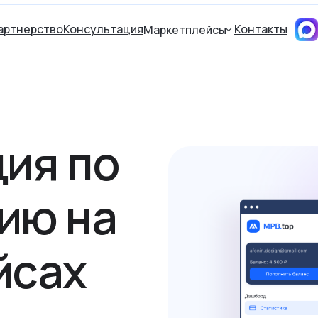
артнерство
Консультация
Контакты
Маркетплейсы
ия по
ию на
йсах