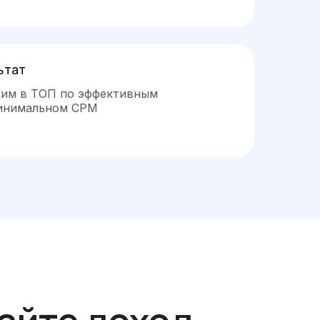
ьтат
дим в ТОП по эффективным
минимальном CPM