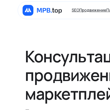
SEO
Продвижение
П
Консультац
продвижен
маркетпле