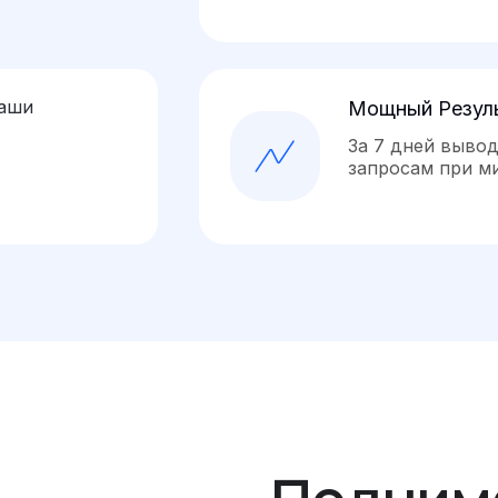
ваши
Мощный Резул
За 7 дней выво
запросам при 