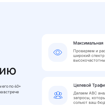
Максимальная
я
Проверяем и ра
широкий спектр 
высокочастотны
нию
Целевой Трафи
 его по 40+
на встрече
Делаем ABC ана
запросы, котор
сольют ваш бюд